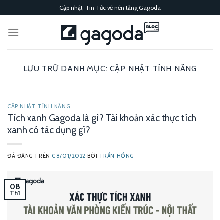
Chuyển
Cập nhật, Tin Tức về nền tảng Gagoda
đến
nội
dung
LƯU TRỮ DANH MỤC:
CẬP NHẬT TÍNH NĂNG
CẬP NHẬT TÍNH NĂNG
Tích xanh Gagoda là gì? Tài khoản xác thực tích
xanh có tác dụng gì?
ĐÃ ĐĂNG TRÊN
08/01/2022
BỞI
TRẦN HỒNG
08
Th1