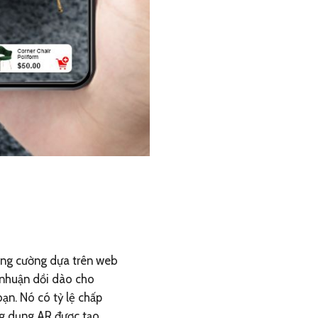
tăng cường dựa trên web
i nhuận dồi dào cho
ạn. Nó có tỷ lệ chấp
g dụng AR được tạo