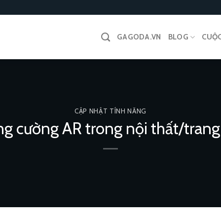
GAGODA.VN
BLOG
CUỘC
CẬP NHẬT TÍNH NĂNG
ng cường AR trong nội thất/trang 