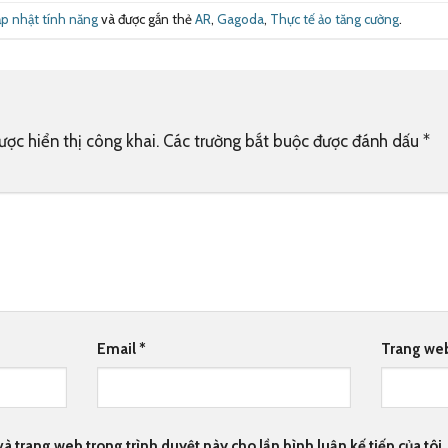
p nhật tính năng
và được gắn thẻ
AR
,
Gagoda
,
Thực tế ảo tăng cường
.
ợc hiển thị công khai.
Các trường bắt buộc được đánh dấu
*
Email
*
Trang we
 và trang web trong trình duyệt này cho lần bình luận kế tiếp của tôi.